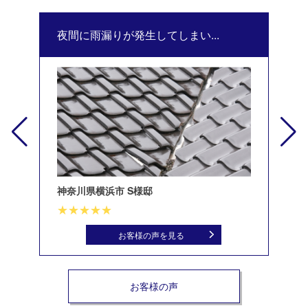
夜間に雨漏りが発生してしまい...
修
神奈川県横浜市 S様邸
北
お客様の声を見る
お客様の声