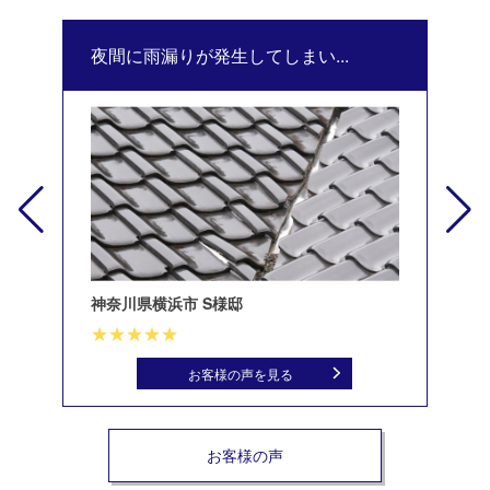
夜間に雨漏りが発生してしまい...
修
神奈川県横浜市 S様邸
北
お客様の声を見る
お客様の声