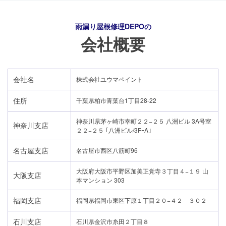
雨漏り屋根修理DEPO
の
会社概要
会社名
株式会社ユウマペイント
住所
千葉県柏市青葉台1丁目28-22
神奈川県茅ヶ崎市幸町２２−２５ 八洲ビル 3A号室
神奈川支店
２２−２５ ｢八洲ビル/3FｰA｣
名古屋支店
名古屋市西区八筋町96
大阪府大阪市平野区加美正覚寺３丁目４−１９ 山
大阪支店
本マンション 303
24時間365日対応
福岡支店
福岡県福岡市東区下原１丁目２０−４２ ３０２
050-1883-0629
石川支店
石川県金沢市糸田２丁目８