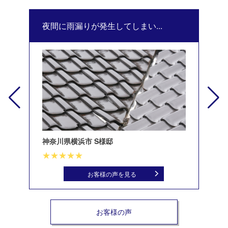
夜間に雨漏りが発生してしまい...
修
神奈川県横浜市 S様邸
北
お客様の声を見る
お客様の声