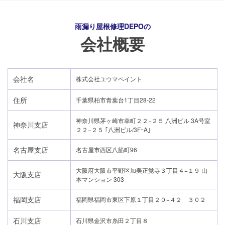
雨漏り屋根修理DEPO
の
会社概要
会社名
株式会社ユウマペイント
住所
千葉県柏市青葉台1丁目28-22
神奈川県茅ヶ崎市幸町２２−２５ 八洲ビル 3A号室
神奈川支店
２２−２５ ｢八洲ビル/3FｰA｣
名古屋支店
名古屋市西区八筋町96
大阪府大阪市平野区加美正覚寺３丁目４−１９ 山
大阪支店
本マンション 303
24時間365日対応
福岡支店
福岡県福岡市東区下原１丁目２０−４２ ３０２
050-1883-0629
石川支店
石川県金沢市糸田２丁目８