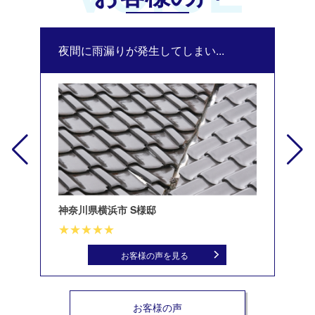
夜間に雨漏りが発生してしまい...
修
神奈川県横浜市 S様邸
北
お客様の声を見る
お客様の声