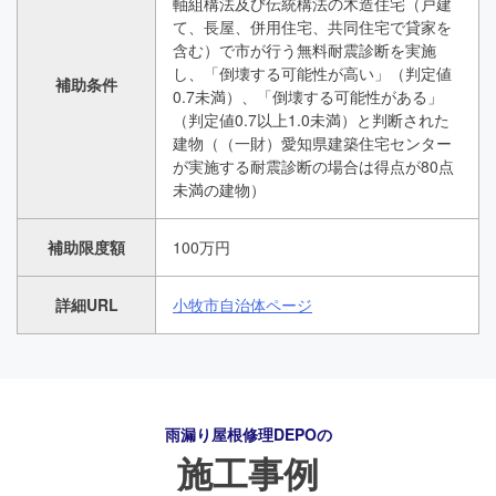
軸組構法及び伝統構法の木造住宅（戸建
て、長屋、併用住宅、共同住宅で貸家を
含む）で市が行う無料耐震診断を実施
し、「倒壊する可能性が高い」（判定値
補助条件
0.7未満）、「倒壊する可能性がある」
（判定値0.7以上1.0未満）と判断された
建物（（一財）愛知県建築住宅センター
が実施する耐震診断の場合は得点が80点
未満の建物）
補助限度額
100万円
詳細URL
小牧市自治体ページ
雨漏り屋根修理DEPO
の
施工事例