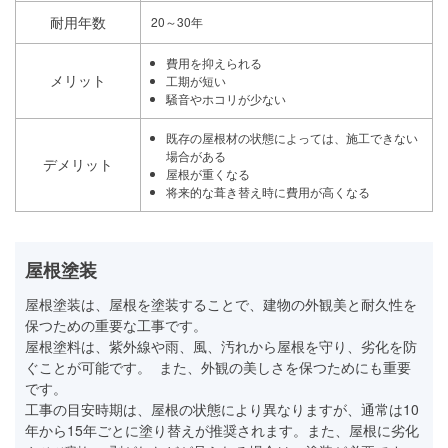
耐用年数
20～30年
費用を抑えられる
メリット
工期が短い
騒音やホコリが少ない
既存の屋根材の状態によっては、施工できない
場合がある
デメリット
屋根が重くなる
将来的な葺き替え時に費用が高くなる
屋根塗装
屋根塗装は、屋根を塗装することで、建物の外観美と耐久性を
保つための重要な工事です。
屋根塗料は、紫外線や雨、風、汚れから屋根を守り、劣化を防
ぐことが可能です。 また、外観の美しさを保つためにも重要
です。
工事の目安時期は、屋根の状態により異なりますが、通常は10
年から15年ごとに塗り替えが推奨されます。また、屋根に劣化