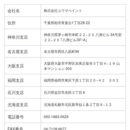
会社名
株式会社ユウマペイント
住所
千葉県柏市青葉台1丁目28-22
神奈川県茅ヶ崎市幸町２２−２５ 八洲ビル 3A号室
神奈川支店
２２−２５ ｢八洲ビル/3FｰA｣
名古屋支店
名古屋市西区八筋町96
大阪府大阪市平野区加美正覚寺３丁目４−１９ 山
大阪支店
本マンション 303
福岡支店
福岡県福岡市東区下原１丁目２０−４２ ３０２
石川支店
石川県金沢市糸田２丁目８
北海道支店
北海道札幌市北区新琴似１条２丁目９−１２
24時間365日対応
電話番号
050-1883-0629
050-1883-0629
FAX番号
04-7128-8677