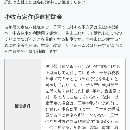
詳細は当社または各自治体にご相談ください。
小牧市定住促進補助金
若年層の定住を促進させ、子育てに対する不安又は負担の軽減
や、中古住宅の利活用を促進し、将来にわたって活気あるまちづ
くりにつなげることを目的とする制度です。小牧市に定住するた
めに住宅等を新築、増築、改築、リフォーム又は取得する場合に
その費用の一部を補助します。
親世帯（祖父母も可）が小牧市内に1年以
上継続して定住している 子世帯が義務教
育修了前の子ども（出産予定を含む）と
同居しており、かつ、子世帯の全員が三
世代同居を開始した日前1年間、親世帯と
同一敷地内に居住していない（なお、出
産予定の場合は、工事や取得の契約前に
補助条件
妊娠した場合に限ります） 子世帯の構成
員が市内に住宅を所有していない（三世
代同居対象建物及び賃貸住宅は除く）三
世代同居するため新築、増築、改築、取