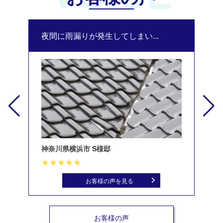
夜間に雨漏りが発生してしまい...
修
神奈川県横浜市 S様邸
北
お客様の声を見る
お客様の声