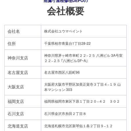
雨漏り屋根修理DEPO
の
会社概要
会社名
株式会社ユウマペイント
住所
千葉県柏市青葉台1丁目28-22
神奈川県茅ヶ崎市幸町２２−２５ 八洲ビル 3A号室
神奈川支店
２２−２５ ｢八洲ビル/3FｰA｣
名古屋支店
名古屋市西区八筋町96
大阪府大阪市平野区加美正覚寺３丁目４−１９ 山
大阪支店
本マンション 303
福岡支店
福岡県福岡市東区下原１丁目２０−４２ ３０２
石川支店
石川県金沢市糸田２丁目８
北海道支店
北海道札幌市北区新琴似１条２丁目９−１２