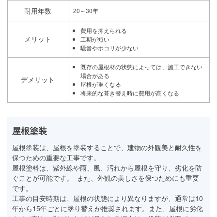
耐用年数
20～30年
費用を抑えられる
メリット
工期が短い
騒音やホコリが少ない
既存の屋根材の状態によっては、施工できない
場合がある
デメリット
屋根が重くなる
将来的な葺き替え時に費用が高くなる
屋根塗装
屋根塗装は、屋根を塗装することで、建物の外観美と耐久性を
保つための重要な工事です。
屋根塗料は、紫外線や雨、風、汚れから屋根を守り、劣化を防
ぐことが可能です。 また、外観の美しさを保つためにも重要
です。
工事の目安時期は、屋根の状態により異なりますが、通常は10
年から15年ごとに塗り替えが推奨されます。また、屋根に劣化