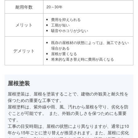
耐用年数
20～30年
費用を抑えられる
メリット
工期が短い
騒音やホコリが少ない
既存の屋根材の状態によっては、施工できない
場合がある
デメリット
屋根が重くなる
将来的な葺き替え時に費用が高くなる
屋根塗装
屋根塗装は、屋根を塗装することで、建物の外観美と耐久性を
保つための重要な工事です。
屋根塗料は、紫外線や雨、風、汚れから屋根を守り、劣化を防
ぐことが可能です。 また、外観の美しさを保つためにも重要
です。
工事の目安時期は、屋根の状態により異なりますが、通常は10
年から15年ごとに塗り替えが推奨されます。また、屋根に劣化