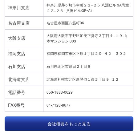
神奈川県茅ヶ崎市幸町２２−２５ 八洲ビル 3A号室
神奈川支店
２２−２５ ｢八洲ビル/3FｰA｣
名古屋支店
名古屋市西区八筋町96
大阪府大阪市平野区加美正覚寺３丁目４−１９ 山
大阪支店
本マンション 303
福岡支店
福岡県福岡市東区下原１丁目２０−４２ ３０２
石川支店
石川県金沢市糸田２丁目８
北海道支店
北海道札幌市北区新琴似１条２丁目９−１２
電話番号
050-1883-0629
FAX番号
04-7128-8677
会社概要をもっと見る