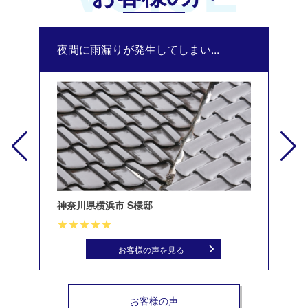
夜間に雨漏りが発生してしまい...
修
神奈川県横浜市 S様邸
北
お客様の声を見る
お客様の声