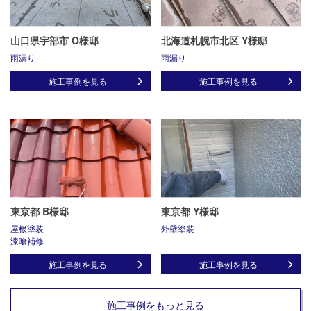
山口県宇部市 O様邸
北海道札幌市北区 Y様邸
雨漏り
雨漏り
施工事例を見る
施工事例を見る
東京都 B様邸
東京都 Y様邸
屋根塗装
外壁塗装
漆喰補修
施工事例を見る
施工事例を見る
施工事例をもっと見る