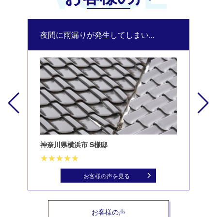
夜間に雨漏りが発生してしまい...
修
神奈川県横浜市 S様邸
北
お客様の声を見る
お客様の声