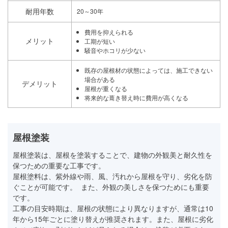
耐用年数
20～30年
費用を抑えられる
メリット
工期が短い
騒音やホコリが少ない
既存の屋根材の状態によっては、施工できない
場合がある
デメリット
屋根が重くなる
将来的な葺き替え時に費用が高くなる
屋根塗装
屋根塗装は、屋根を塗装することで、建物の外観美と耐久性を
保つための重要な工事です。
屋根塗料は、紫外線や雨、風、汚れから屋根を守り、劣化を防
ぐことが可能です。 また、外観の美しさを保つためにも重要
です。
工事の目安時期は、屋根の状態により異なりますが、通常は10
年から15年ごとに塗り替えが推奨されます。また、屋根に劣化