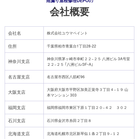
雨漏り屋根修理DEPO
の
会社概要
会社名
株式会社ユウマペイント
住所
千葉県柏市青葉台1丁目28-22
神奈川県茅ヶ崎市幸町２２−２５ 八洲ビル 3A号室
神奈川支店
２２−２５ ｢八洲ビル/3FｰA｣
名古屋支店
名古屋市西区八筋町96
大阪府大阪市平野区加美正覚寺３丁目４−１９ 山
大阪支店
本マンション 303
福岡支店
福岡県福岡市東区下原１丁目２０−４２ ３０２
石川支店
石川県金沢市糸田２丁目８
北海道支店
北海道札幌市北区新琴似１条２丁目９−１２