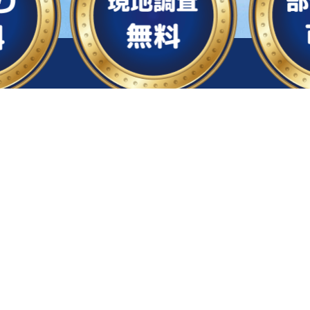
ください
お急ぎの方は
お電話で
り
LINEで相談する
受付時間：24時間365