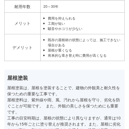
耐用年数
20～30年
費用を抑えられる
メリット
工期が短い
騒音やホコリが少ない
既存の屋根材の状態によっては、施工できない
場合がある
デメリット
屋根が重くなる
将来的な葺き替え時に費用が高くなる
屋根塗装
屋根塗装は、屋根を塗装することで、建物の外観美と耐久性を
保つための重要な工事です。
屋根塗料は、紫外線や雨、風、汚れから屋根を守り、劣化を防
ぐことが可能です。 また、外観の美しさを保つためにも重要
です。
工事の目安時期は、屋根の状態により異なりますが、通常は10
年から15年ごとに塗り替えが推奨されます。また、屋根に劣化