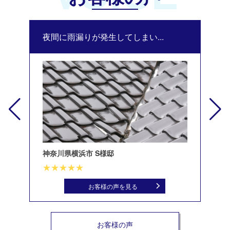
夜間に雨漏りが発生してしまい...
修
神奈川県横浜市 S様邸
北
お客様の声を見る
お客様の声