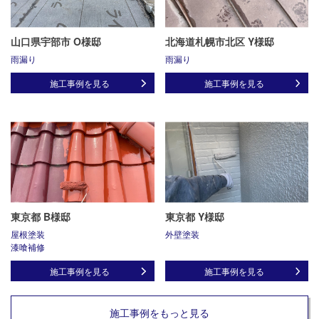
山口県宇部市 O様邸
北海道札幌市北区 Y様邸
雨漏り
雨漏り
施工事例を見る
施工事例を見る
東京都 B様邸
東京都 Y様邸
屋根塗装
外壁塗装
漆喰補修
施工事例を見る
施工事例を見る
施工事例をもっと見る