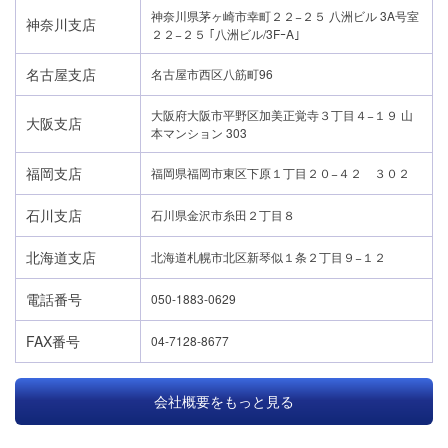
神奈川県茅ヶ崎市幸町２２−２５ 八洲ビル 3A号室
神奈川支店
２２−２５ ｢八洲ビル/3FｰA｣
名古屋支店
名古屋市西区八筋町96
大阪府大阪市平野区加美正覚寺３丁目４−１９ 山
大阪支店
本マンション 303
福岡支店
福岡県福岡市東区下原１丁目２０−４２ ３０２
石川支店
石川県金沢市糸田２丁目８
北海道支店
北海道札幌市北区新琴似１条２丁目９−１２
電話番号
050-1883-0629
FAX番号
04-7128-8677
会社概要をもっと見る