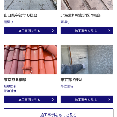
山口県宇部市 O様邸
北海道札幌市北区 Y様邸
雨漏り
雨漏り
施工事例を見る
施工事例を見る
東京都 B様邸
東京都 Y様邸
屋根塗装
外壁塗装
漆喰補修
施工事例を見る
施工事例を見る
施工事例をもっと見る