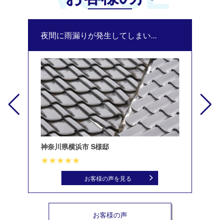
夜間に雨漏りが発生してしまい...
修
神奈川県横浜市 S様邸
北
お客様の声を見る
お客様の声