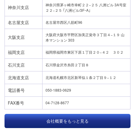
神奈川県茅ヶ崎市幸町２２−２５ 八洲ビル 3A号室
神奈川支店
２２−２５ ｢八洲ビル/3FｰA｣
名古屋支店
名古屋市西区八筋町96
大阪府大阪市平野区加美正覚寺３丁目４−１９ 山
大阪支店
本マンション 303
福岡支店
福岡県福岡市東区下原１丁目２０−４２ ３０２
石川支店
石川県金沢市糸田２丁目８
北海道支店
北海道札幌市北区新琴似１条２丁目９−１２
電話番号
050-1883-0629
FAX番号
04-7128-8677
会社概要をもっと見る