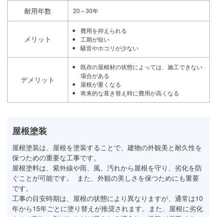
耐用年数
20～30年
費用を抑えられる
メリット
工期が短い
騒音やホコリが少ない
既存の屋根材の状態によっては、施工できない
場合がある
デメリット
屋根が重くなる
将来的な葺き替え時に費用が高くなる
屋根塗装
屋根塗装は、屋根を塗装することで、建物の外観美と耐久性を
保つための重要な工事です。
屋根塗料は、紫外線や雨、風、汚れから屋根を守り、劣化を防
ぐことが可能です。 また、外観の美しさを保つためにも重要
です。
工事の目安時期は、屋根の状態により異なりますが、通常は10
年から15年ごとに塗り替えが推奨されます。また、屋根に劣化