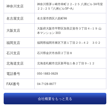
神奈川県茅ヶ崎市幸町２２−２５ 八洲ビル 3A号室
神奈川支店
２２−２５ ｢八洲ビル/3FｰA｣
名古屋支店
名古屋市西区八筋町96
大阪府大阪市平野区加美正覚寺３丁目４−１９ 山
大阪支店
本マンション 303
福岡支店
福岡県福岡市東区下原１丁目２０−４２ ３０２
石川支店
石川県金沢市糸田２丁目８
北海道支店
北海道札幌市北区新琴似１条２丁目９−１２
電話番号
050-1883-0629
FAX番号
04-7128-8677
会社概要をもっと見る