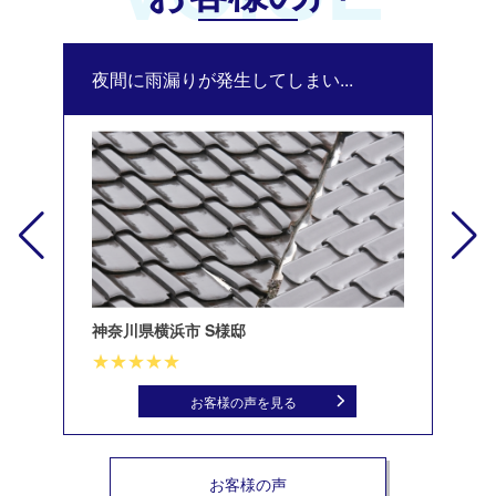
夜間に雨漏りが発生してしまい...
修
神奈川県横浜市 S様邸
北
お客様の声を見る
お客様の声