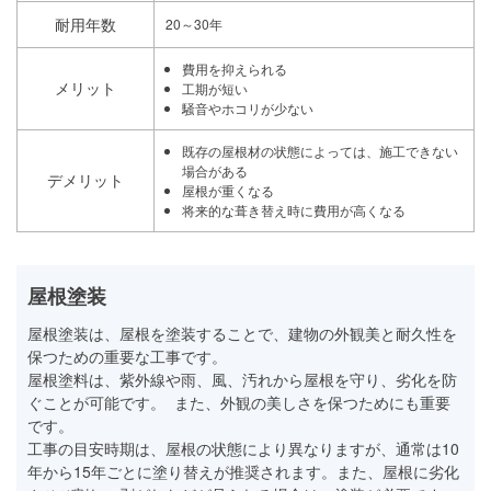
耐用年数
20～30年
費用を抑えられる
メリット
工期が短い
騒音やホコリが少ない
既存の屋根材の状態によっては、施工できない
場合がある
デメリット
屋根が重くなる
将来的な葺き替え時に費用が高くなる
屋根塗装
屋根塗装は、屋根を塗装することで、建物の外観美と耐久性を
保つための重要な工事です。
屋根塗料は、紫外線や雨、風、汚れから屋根を守り、劣化を防
ぐことが可能です。 また、外観の美しさを保つためにも重要
です。
工事の目安時期は、屋根の状態により異なりますが、通常は10
年から15年ごとに塗り替えが推奨されます。また、屋根に劣化