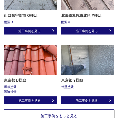
山口県宇部市 O様邸
北海道札幌市北区 Y様邸
雨漏り
雨漏り
施工事例を見る
施工事例を見る
東京都 B様邸
東京都 Y様邸
屋根塗装
外壁塗装
漆喰補修
施工事例を見る
施工事例を見る
施工事例をもっと見る