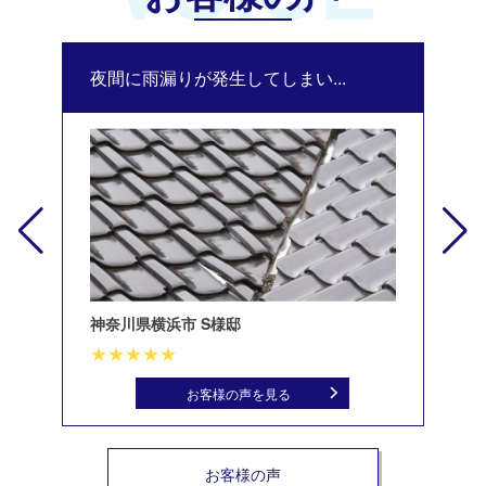
夜間に雨漏りが発生してしまい...
修
神奈川県横浜市 S様邸
北
お客様の声を見る
お客様の声