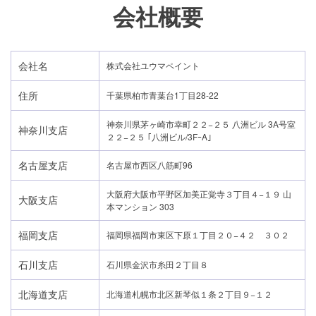
会社概要
会社名
株式会社ユウマペイント
住所
千葉県柏市青葉台1丁目28-22
神奈川県茅ヶ崎市幸町２２−２５ 八洲ビル 3A号室
神奈川支店
２２−２５ ｢八洲ビル/3FｰA｣
名古屋支店
名古屋市西区八筋町96
大阪府大阪市平野区加美正覚寺３丁目４−１９ 山
大阪支店
本マンション 303
福岡支店
福岡県福岡市東区下原１丁目２０−４２ ３０２
石川支店
石川県金沢市糸田２丁目８
北海道支店
北海道札幌市北区新琴似１条２丁目９−１２