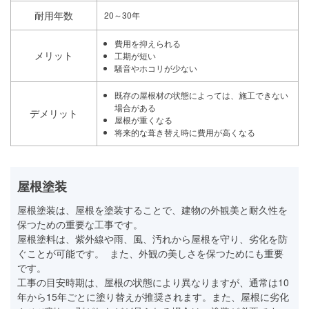
耐用年数
20～30年
費用を抑えられる
メリット
工期が短い
騒音やホコリが少ない
既存の屋根材の状態によっては、施工できない
場合がある
デメリット
屋根が重くなる
将来的な葺き替え時に費用が高くなる
屋根塗装
屋根塗装は、屋根を塗装することで、建物の外観美と耐久性を
保つための重要な工事です。
屋根塗料は、紫外線や雨、風、汚れから屋根を守り、劣化を防
ぐことが可能です。 また、外観の美しさを保つためにも重要
です。
工事の目安時期は、屋根の状態により異なりますが、通常は10
年から15年ごとに塗り替えが推奨されます。また、屋根に劣化