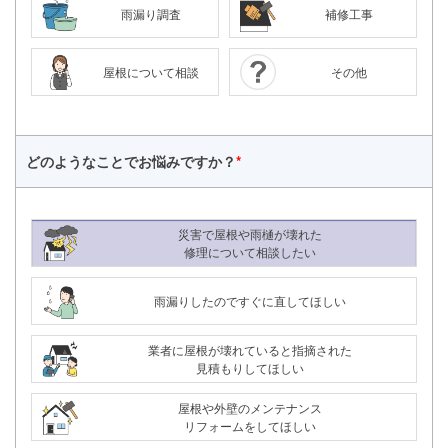
雨漏り調査
補修工事
屋根について相談
その他
どのようなことで
お悩みですか？
*
災害で屋根や雨樋が壊れた
修理について相談したい
雨漏りしたのですぐに直してほしい
業者に屋根が壊れていると指摘された
見積もりしてほしい
24時間365日対応
屋根や外壁のメンテナンス
050-1883-0629
リフォームをしてほしい