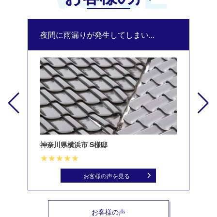
夜間に雨漏りが発生してしまい...
修
神奈川県横浜市 S様邸
北
お客様の声を見る
お客様の声