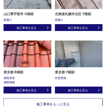
山口県宇部市 O様邸
北海道札幌市北区 Y様邸
雨漏り
雨漏り
施工事例を見る
施工事例を見る
東京都 B様邸
東京都 Y様邸
屋根塗装
外壁塗装
漆喰補修
施工事例を見る
施工事例を見る
施工事例をもっと見る