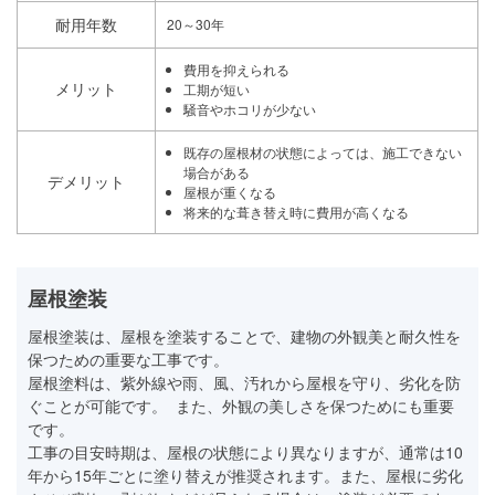
耐用年数
20～30年
費用を抑えられる
メリット
工期が短い
騒音やホコリが少ない
既存の屋根材の状態によっては、施工できない
場合がある
デメリット
屋根が重くなる
将来的な葺き替え時に費用が高くなる
屋根塗装
屋根塗装は、屋根を塗装することで、建物の外観美と耐久性を
保つための重要な工事です。
屋根塗料は、紫外線や雨、風、汚れから屋根を守り、劣化を防
ぐことが可能です。 また、外観の美しさを保つためにも重要
です。
工事の目安時期は、屋根の状態により異なりますが、通常は10
年から15年ごとに塗り替えが推奨されます。また、屋根に劣化