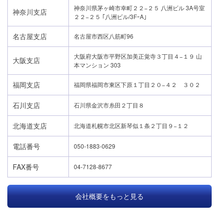
神奈川県茅ヶ崎市幸町２２−２５ 八洲ビル 3A号室
神奈川支店
２２−２５ ｢八洲ビル/3FｰA｣
名古屋支店
名古屋市西区八筋町96
大阪府大阪市平野区加美正覚寺３丁目４−１９ 山
大阪支店
本マンション 303
福岡支店
福岡県福岡市東区下原１丁目２０−４２ ３０２
石川支店
石川県金沢市糸田２丁目８
北海道支店
北海道札幌市北区新琴似１条２丁目９−１２
電話番号
050-1883-0629
FAX番号
04-7128-8677
会社概要をもっと見る