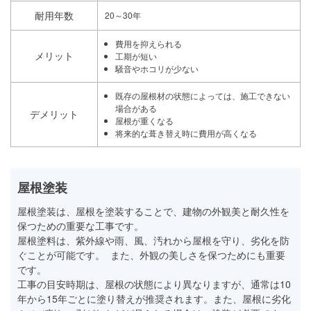
耐用年数
20～30年
費用を抑えられる
メリット
工期が短い
騒音やホコリが少ない
既存の屋根材の状態によっては、施工できない
場合がある
デメリット
屋根が重くなる
将来的な葺き替え時に費用が高くなる
屋根塗装
屋根塗装は、屋根を塗装することで、建物の外観美と耐久性を
保つための重要な工事です。
屋根塗料は、紫外線や雨、風、汚れから屋根を守り、劣化を防
ぐことが可能です。 また、外観の美しさを保つためにも重要
です。
工事の目安時期は、屋根の状態により異なりますが、通常は10
年から15年ごとに塗り替えが推奨されます。また、屋根に劣化