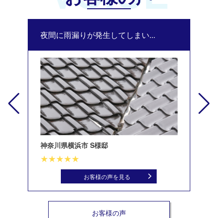
夜間に雨漏りが発生してしまい...
修
神奈川県横浜市 S様邸
北
お客様の声を見る
お客様の声