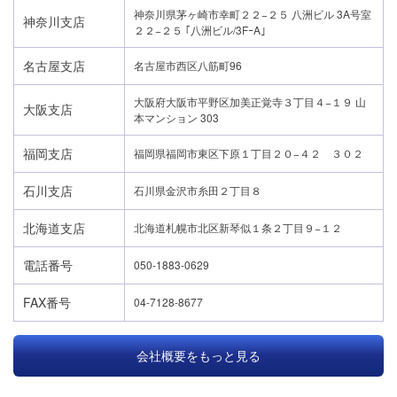
神奈川県茅ヶ崎市幸町２２−２５ 八洲ビル 3A号室
神奈川支店
２２−２５ ｢八洲ビル/3FｰA｣
名古屋支店
名古屋市西区八筋町96
大阪府大阪市平野区加美正覚寺３丁目４−１９ 山
大阪支店
本マンション 303
福岡支店
福岡県福岡市東区下原１丁目２０−４２ ３０２
石川支店
石川県金沢市糸田２丁目８
北海道支店
北海道札幌市北区新琴似１条２丁目９−１２
電話番号
050-1883-0629
FAX番号
04-7128-8677
会社概要をもっと見る