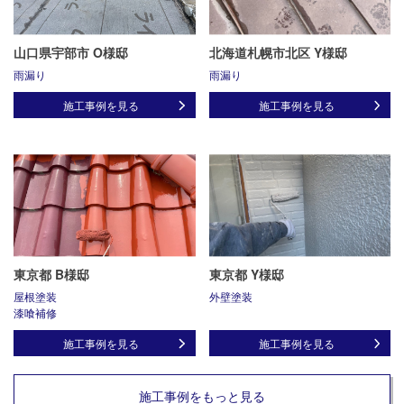
山口県宇部市 O様邸
北海道札幌市北区 Y様邸
雨漏り
雨漏り
施工事例を見る
施工事例を見る
東京都 B様邸
東京都 Y様邸
屋根塗装
外壁塗装
漆喰補修
施工事例を見る
施工事例を見る
施工事例をもっと見る