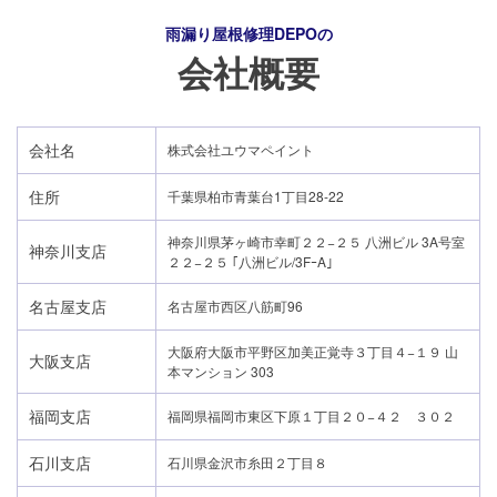
雨漏り屋根修理DEPO
の
会社概要
会社名
株式会社ユウマペイント
住所
千葉県柏市青葉台1丁目28-22
神奈川県茅ヶ崎市幸町２２−２５ 八洲ビル 3A号室
神奈川支店
２２−２５ ｢八洲ビル/3FｰA｣
名古屋支店
名古屋市西区八筋町96
大阪府大阪市平野区加美正覚寺３丁目４−１９ 山
大阪支店
本マンション 303
福岡支店
福岡県福岡市東区下原１丁目２０−４２ ３０２
石川支店
石川県金沢市糸田２丁目８