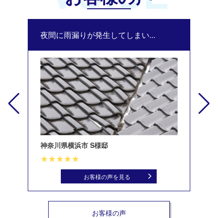
夜間に雨漏りが発生してしまい...
修
神奈川県横浜市 S様邸
北
お客様の声を見る
お客様の声