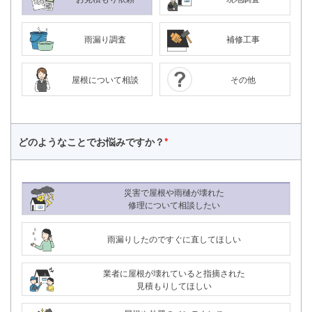
雨漏り調査
補修工事
屋根について相談
その他
どのようなことで
お悩みですか？
*
災害で屋根や雨樋が壊れた
修理について相談したい
雨漏りしたのですぐに直してほしい
8/11（火）～ 8/16（日）
夏季休業
詳細
業者に屋根が壊れていると指摘された
24時間365日対応
見積もりしてほしい
050-1883-0629