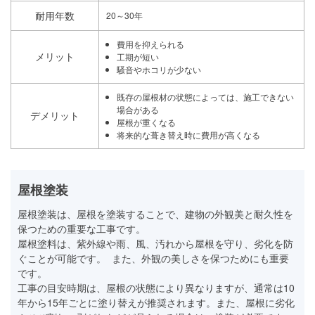
耐用年数
20～30年
費用を抑えられる
メリット
工期が短い
騒音やホコリが少ない
既存の屋根材の状態によっては、施工できない
場合がある
デメリット
屋根が重くなる
将来的な葺き替え時に費用が高くなる
屋根塗装
屋根塗装は、屋根を塗装することで、建物の外観美と耐久性を
保つための重要な工事です。
屋根塗料は、紫外線や雨、風、汚れから屋根を守り、劣化を防
ぐことが可能です。 また、外観の美しさを保つためにも重要
です。
工事の目安時期は、屋根の状態により異なりますが、通常は10
年から15年ごとに塗り替えが推奨されます。また、屋根に劣化