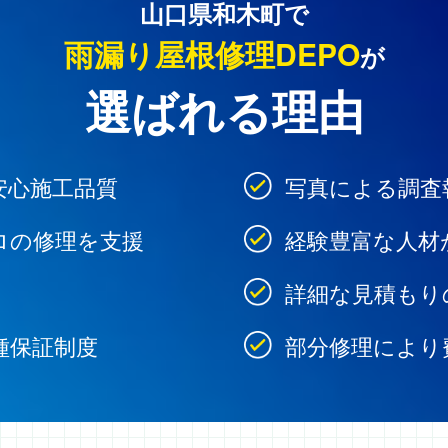
山口県和木町で
雨漏り屋根修理DEPO
が
選ばれる理由
安心施工品質
写真による調査
ロの修理を支援
経験豊富な人材
詳細な見積もり
種保証制度
部分修理により