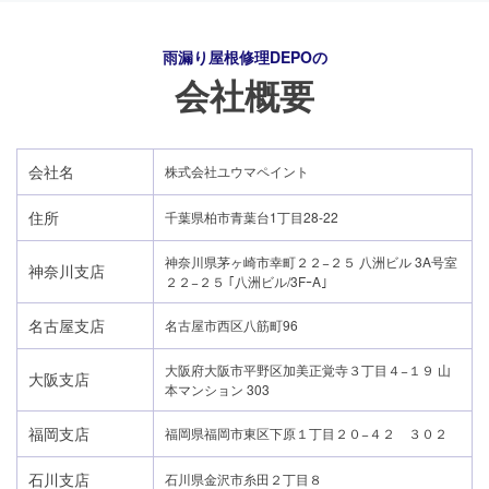
雨漏り屋根修理DEPO
の
会社概要
会社名
株式会社ユウマペイント
住所
千葉県柏市青葉台1丁目28-22
神奈川県茅ヶ崎市幸町２２−２５ 八洲ビル 3A号室
神奈川支店
２２−２５ ｢八洲ビル/3FｰA｣
名古屋支店
名古屋市西区八筋町96
大阪府大阪市平野区加美正覚寺３丁目４−１９ 山
大阪支店
本マンション 303
24時間365日対応
福岡支店
福岡県福岡市東区下原１丁目２０−４２ ３０２
050-1883-0629
石川支店
石川県金沢市糸田２丁目８