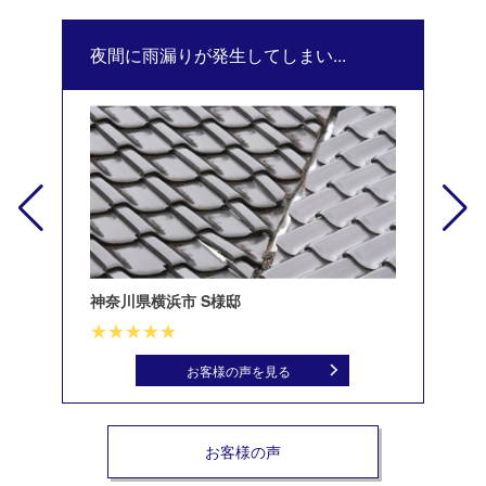
夜間に雨漏りが発生してしまい...
修
神奈川県横浜市 S様邸
北
お客様の声を見る
お客様の声