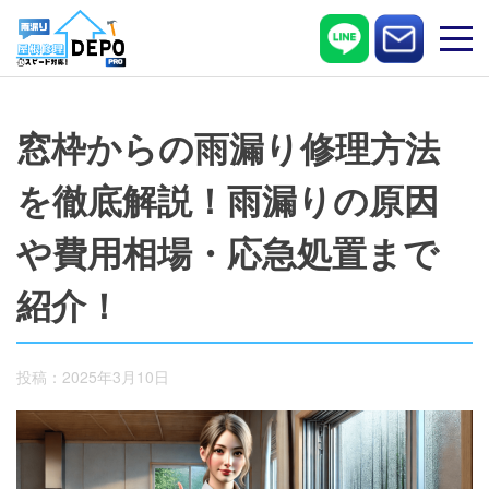
Skip
to
content
窓枠からの雨漏り修理方法
を徹底解説！雨漏りの原因
や費用相場・応急処置まで
紹介！
投稿：2025年3月10日