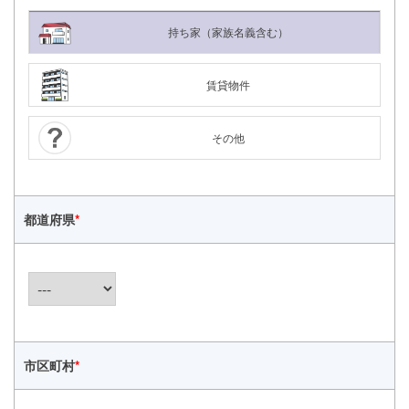
持ち家（家族名義含む）
賃貸物件
その他
都道府県
*
24時間365日対応
市区町村
*
050-1883-0629