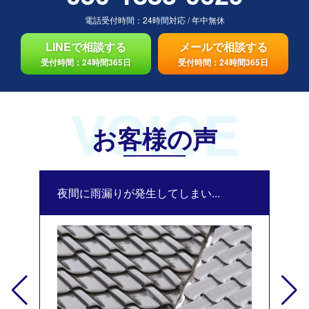
電話受付時間：
24時間対応
/
年中無休
LINEで相談する
メールで相談する
受付時間：24時間365日
受付時間：24時間365日
VOICE
お客様の声
夜間に雨漏りが発生してしまい...
修