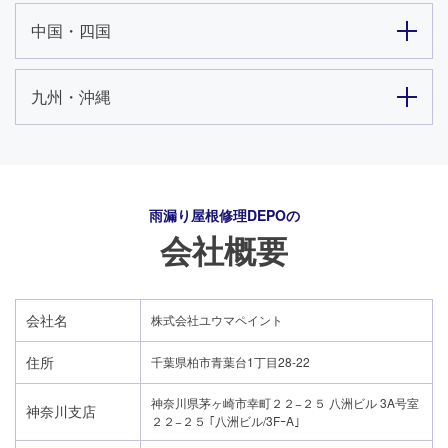
中国・四国
九州・沖縄
雨漏り屋根修理DEPO
の
会社概要
会社名
株式会社ユウマペイント
住所
千葉県柏市青葉台1丁目28-22
神奈川県茅ヶ崎市幸町２２−２５ 八洲ビル 3A号室
神奈川支店
２２−２５ ｢八洲ビル/3FｰA｣