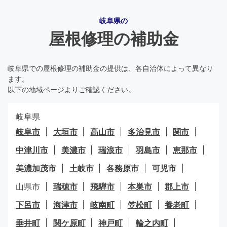
岐阜県の
屋根修理の補助金
岐阜県での屋根修理の補助金の提供は、各自治体によって異なり
ます。
以下の地域ページよりご確認ください。
岐阜県
岐阜市
大垣市
高山市
多治見市
関市
中津川市
美濃市
瑞浪市
羽島市
恵那市
美濃加茂市
土岐市
各務原市
可児市
山県市
瑞穂市
飛騨市
本巣市
郡上市
下呂市
海津市
岐南町
笠松町
養老町
垂井町
関ケ原町
神戸町
輪之内町