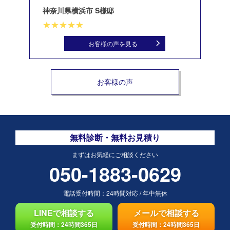
神奈川県横浜市 S様邸
北
お客様の声を見る
お客様の声
無料診断・無料お見積り
まずはお気軽にご相談ください
050-1883-0629
電話受付時間：
24時間対応
/
年中無休
LINEで相談する
メールで相談する
受付時間：24時間365日
受付時間：24時間365日