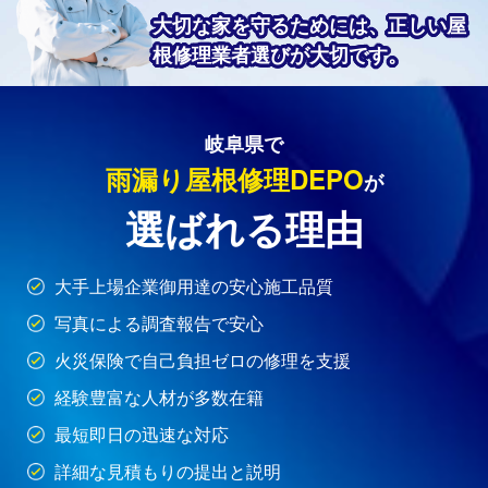
大切な家を守るためには、正しい屋
根修理業者選びが大切です。
岐阜県で
雨漏り屋根修理DEPO
が
選ばれる理由
大手上場企業御用達の安心施工品質
写真による調査報告で安心
火災保険で自己負担ゼロの修理を支援
経験豊富な人材が多数在籍
最短即日の迅速な対応
詳細な見積もりの提出と説明