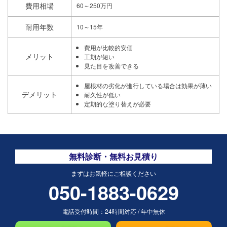
費用相場
60～250万円
耐用年数
10～15年
費用が比較的安価
メリット
工期が短い
見た目を改善できる
屋根材の劣化が進行している場合は効果が薄い
デメリット
耐久性が低い
定期的な塗り替えが必要
無料診断・無料お見積り
まずはお気軽にご相談ください
050-1883-0629
電話受付時間：
24時間対応
/
年中無休