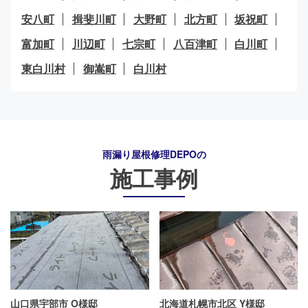
安八町
揖斐川町
大野町
北方町
坂祝町
富加町
川辺町
七宗町
八百津町
白川町
東白川村
御嵩町
白川村
雨漏り屋根修理DEPO
の
施工事例
山口県宇部市 O様邸
北海道札幌市北区 Y様邸