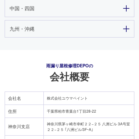
中国・四国
九州・沖縄
雨漏り屋根修理DEPO
の
会社概要
会社名
株式会社ユウマペイント
住所
千葉県柏市青葉台1丁目28-22
神奈川県茅ヶ崎市幸町２２−２５ 八洲ビル 3A号室
神奈川支店
２２−２５ ｢八洲ビル/3FｰA｣