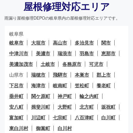
屋根修理対応エリア
雨漏り屋根修理DEPO
の岐阜県内の屋根修理対応エリアです。
岐阜県
岐阜市
大垣市
高山市
多治見市
関市
中津川市
美濃市
瑞浪市
羽島市
恵那市
美濃加茂市
土岐市
各務原市
可児市
山県市
瑞穂市
飛騨市
本巣市
郡上市
下呂市
海津市
岐南町
笠松町
養老町
垂井町
関ケ原町
神戸町
輪之内町
安八町
揖斐川町
大野町
北方町
坂祝町
富加町
川辺町
七宗町
八百津町
白川町
東白川村
御嵩町
白川村