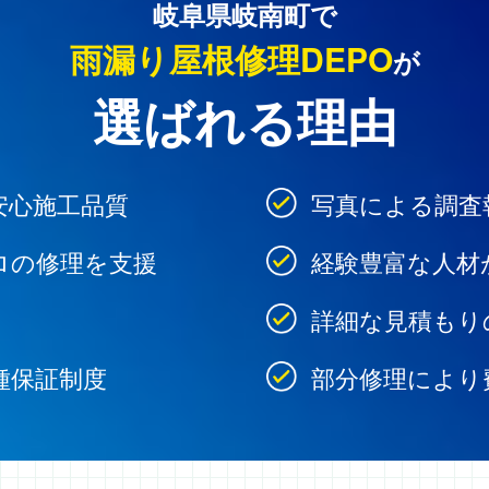
岐阜県岐南町で
雨漏り屋根修理DEPO
が
選ばれる理由
安心施工品質
写真による調査
ロの修理を支援
経験豊富な人材
詳細な見積もり
種保証制度
部分修理により