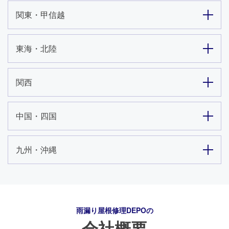
関東・甲信越
東海・北陸
関西
中国・四国
九州・沖縄
24時間365日対応
雨漏り屋根修理DEPO
の
050-1883-0629
会社概要