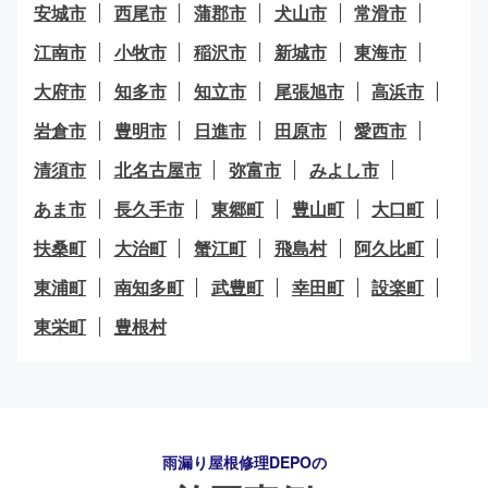
安城市
西尾市
蒲郡市
犬山市
常滑市
江南市
小牧市
稲沢市
新城市
東海市
大府市
知多市
知立市
尾張旭市
高浜市
岩倉市
豊明市
日進市
田原市
愛西市
清須市
北名古屋市
弥富市
みよし市
あま市
長久手市
東郷町
豊山町
大口町
扶桑町
大治町
蟹江町
飛島村
阿久比町
東浦町
南知多町
武豊町
幸田町
設楽町
東栄町
豊根村
雨漏り屋根修理DEPO
の