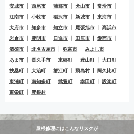
安城市
西尾市
蒲郡市
犬山市
常滑市
江南市
小牧市
稲沢市
新城市
東海市
大府市
知多市
知立市
尾張旭市
高浜市
岩倉市
豊明市
日進市
田原市
愛西市
清須市
北名古屋市
弥富市
みよし市
あま市
長久手市
東郷町
豊山町
大口町
扶桑町
大治町
蟹江町
飛島村
阿久比町
東浦町
南知多町
武豊町
幸田町
設楽町
東栄町
豊根村
屋根修理にはこんなリスクが