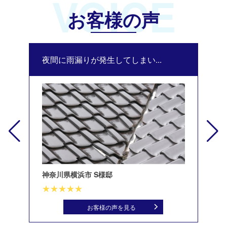
VOICE
お客様の声
夜間に雨漏りが発生してしまい...
修
神奈川県横浜市 S様邸
北
お客様の声を見る