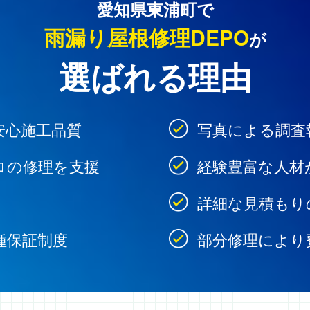
愛知県東浦町で
雨漏り屋根修理DEPO
が
選ばれる理由
安心施工品質
写真による調査
ロの修理を支援
経験豊富な人材
詳細な見積もり
種保証制度
部分修理により