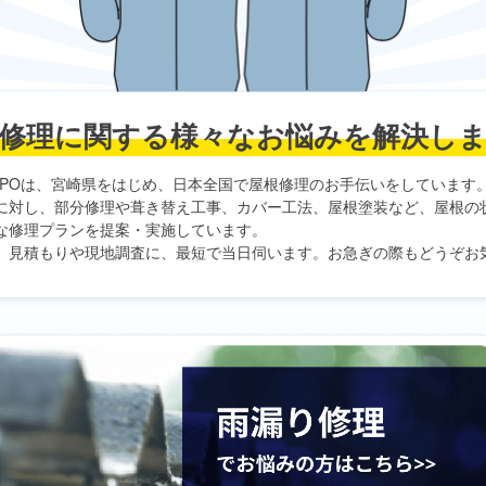
修理に関する
様々なお悩みを解決し
PO
は、宮崎県をはじめ、日本全国で屋根修理のお手伝いをしています
に対し、部分修理や葺き替え工事、カバー工法、屋根塗装など、屋根の
な修理プランを提案・実施しています。
、見積もりや現地調査に、最短で当日伺います。お急ぎの際もどうぞお