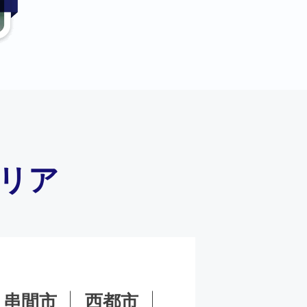
リア
串間市
西都市