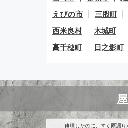
えびの市
三股町
西米良村
木城町
高千穂町
日之影町
修理したのに、すぐ雨漏り