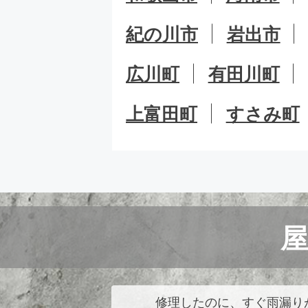
紀の川市
岩出市
広川町
有田川町
上富田町
すさみ町
修理したのに、すぐ雨漏り