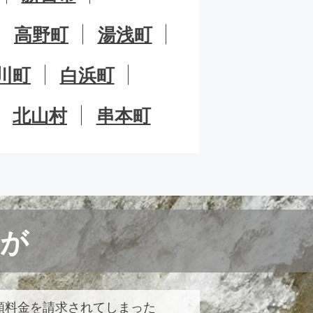
高野町
湯浅町
川町
白浜町
北山村
串本町
が
額料金を請求されてしまった