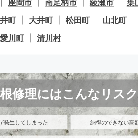
座間市
南足柄市
綾瀬市
葉
中井町
大井町
松田町
山北町
愛川町
清川村
屋根修理にはこんなリスク
が発生してしまった
納得のできない高