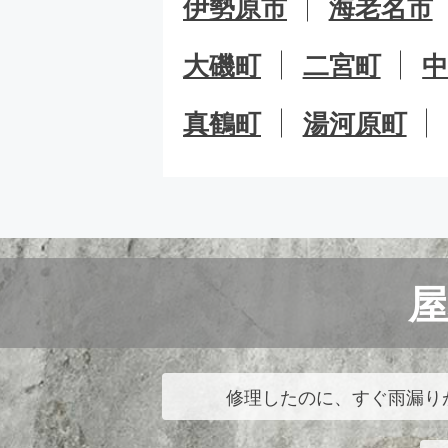
伊勢原市
海老名市
大磯町
二宮町
真鶴町
湯河原町
修理したのに、すぐ雨漏り