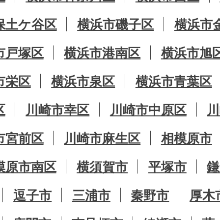
保土ケ谷区
横浜市磯子区
横浜市
市戸塚区
横浜市港南区
横浜市旭
市栄区
横浜市泉区
横浜市青葉区
区
川崎市幸区
川崎市中原区
川
市宮前区
川崎市麻生区
相模原市
模原市南区
横須賀市
平塚市
鎌
逗子市
三浦市
秦野市
厚木