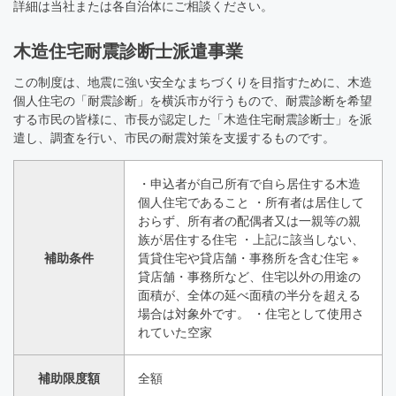
詳細は当社または各自治体にご相談ください。
木造住宅耐震診断士派遣事業
この制度は、地震に強い安全なまちづくりを目指すために、木造
個人住宅の「耐震診断」を横浜市が行うもので、耐震診断を希望
する市民の皆様に、市長が認定した「木造住宅耐震診断士」を派
遣し、調査を行い、市民の耐震対策を支援するものです。
・申込者が自己所有で自ら居住する木造
個人住宅であること ・所有者は居住して
おらず、所有者の配偶者又は一親等の親
族が居住する住宅 ・上記に該当しない、
補助条件
賃貸住宅や貸店舗・事務所を含む住宅 ※
貸店舗・事務所など、住宅以外の用途の
面積が、全体の延べ面積の半分を超える
場合は対象外です。 ・住宅として使用さ
れていた空家
補助限度額
全額