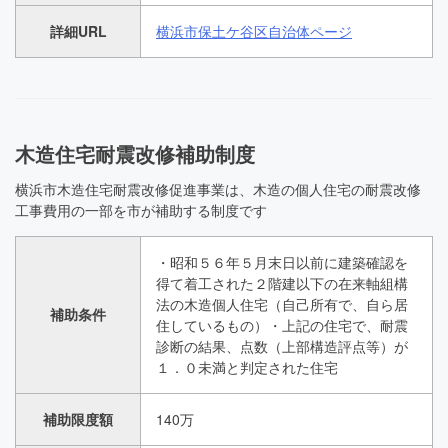
詳細URL
横浜市保土ケ谷区自治体ページ
木造住宅耐震改修補助制度
横浜市木造住宅耐震改修促進事業は、木造の個人住宅の耐震改修
工事費用の一部を市が補助する制度です
・昭和５６年５月末日以前に建築確認を
得て着工された２階建以下の在来軸組構
法の木造個人住宅（自己所有で、自ら居
補助条件
住しているもの）・上記の住宅で、耐震
診断の結果、点数（上部構造評点等）が
１．０未満と判定された住宅
補助限度額
140万