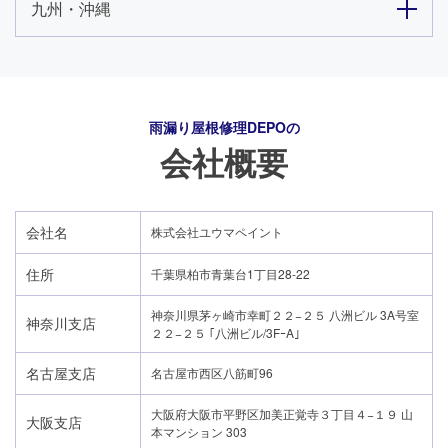
九州・沖縄
雨漏り屋根修理DEPO
の
会社概要
会社名
株式会社ユウマペイント
住所
千葉県柏市青葉台1丁目28-22
神奈川県茅ヶ崎市幸町２２−２５ 八洲ビル 3A号室
神奈川支店
２２−２５ ｢八洲ビル/3FｰA｣
名古屋支店
名古屋市西区八筋町96
大阪府大阪市平野区加美正覚寺３丁目４−１９ 山
大阪支店
本マンション 303