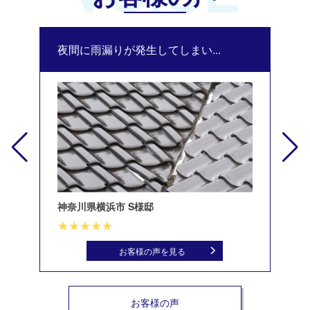
夜間に雨漏りが発生してしまい...
修
神奈川県横浜市 S様邸
北
お客様の声を見る
お客様の声