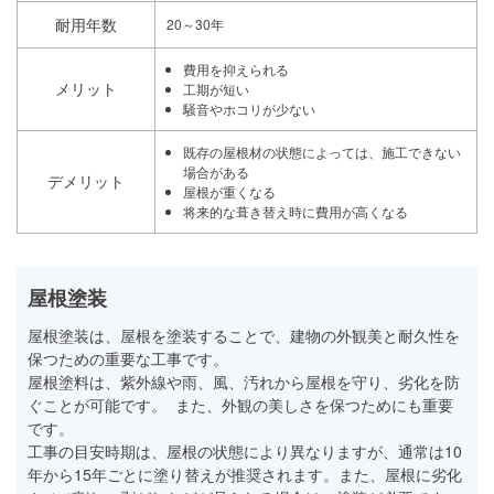
耐用年数
20～30年
費用を抑えられる
メリット
工期が短い
騒音やホコリが少ない
既存の屋根材の状態によっては、施工できない
場合がある
デメリット
屋根が重くなる
将来的な葺き替え時に費用が高くなる
屋根塗装
屋根塗装は、屋根を塗装することで、建物の外観美と耐久性を
保つための重要な工事です。
屋根塗料は、紫外線や雨、風、汚れから屋根を守り、劣化を防
ぐことが可能です。 また、外観の美しさを保つためにも重要
です。
工事の目安時期は、屋根の状態により異なりますが、通常は10
年から15年ごとに塗り替えが推奨されます。また、屋根に劣化