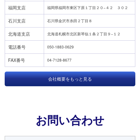
福岡支店
福岡県福岡市東区下原１丁目２０−４２ ３０２
石川支店
石川県金沢市糸田２丁目８
北海道支店
北海道札幌市北区新琴似１条２丁目９−１２
電話番号
050-1883-0629
FAX番号
04-7128-8677
会社概要をもっと見る
お問い合わせ
24時間365日対応
050-1883-0629