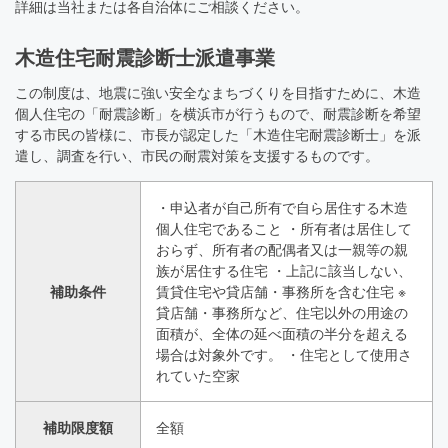
詳細は当社または各自治体にご相談ください。
木造住宅耐震診断士派遣事業
この制度は、地震に強い安全なまちづくりを目指すために、木造
個人住宅の「耐震診断」を横浜市が行うもので、耐震診断を希望
する市民の皆様に、市長が認定した「木造住宅耐震診断士」を派
遣し、調査を行い、市民の耐震対策を支援するものです。
・申込者が自己所有で自ら居住する木造
個人住宅であること ・所有者は居住して
おらず、所有者の配偶者又は一親等の親
族が居住する住宅 ・上記に該当しない、
補助条件
賃貸住宅や貸店舗・事務所を含む住宅 ※
貸店舗・事務所など、住宅以外の用途の
面積が、全体の延べ面積の半分を超える
場合は対象外です。 ・住宅として使用さ
れていた空家
補助限度額
全額