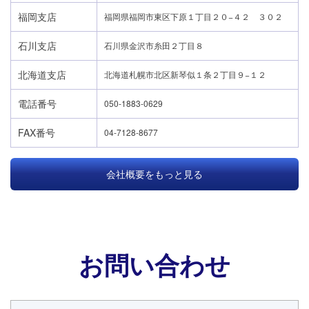
福岡支店
福岡県福岡市東区下原１丁目２０−４２ ３０２
石川支店
石川県金沢市糸田２丁目８
北海道支店
北海道札幌市北区新琴似１条２丁目９−１２
電話番号
050-1883-0629
FAX番号
04-7128-8677
会社概要をもっと見る
お問い合わせ
24時間365日対応
050-1883-0629