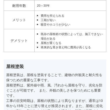
耐用年数
20～30年
費用を抑えられる
メリット
工期が短い
騒音やホコリが少ない
既存の屋根材の状態によっては、施工できない
場合がある
デメリット
屋根が重くなる
将来的な葺き替え時に費用が高くなる
屋根塗装
屋根塗装は、屋根を塗装することで、建物の外観美と耐久性を
保つための重要な工事です。
屋根塗料は、紫外線や雨、風、汚れから屋根を守り、劣化を防
ぐことが可能です。 また、外観の美しさを保つためにも重要
です。
工事の目安時期は、屋根の状態により異なりますが、通常は10
年から15年ごとに塗り替えが推奨されます。また、屋根に劣化