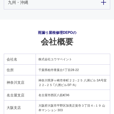
九州・沖縄
雨漏り屋根修理DEPO
の
会社概要
会社名
株式会社ユウマペイント
住所
千葉県柏市青葉台1丁目28-22
神奈川県茅ヶ崎市幸町２２−２５ 八洲ビル 3A号室
神奈川支店
２２−２５ ｢八洲ビル/3FｰA｣
名古屋支店
名古屋市西区八筋町96
大阪府大阪市平野区加美正覚寺３丁目４−１９ 山
大阪支店
本マンション 303