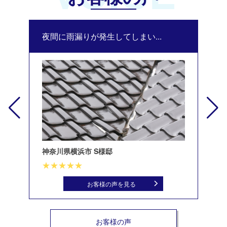
夜間に雨漏りが発生してしまい...
修
神奈川県横浜市 S様邸
北
お客様の声を見る
お客様の声