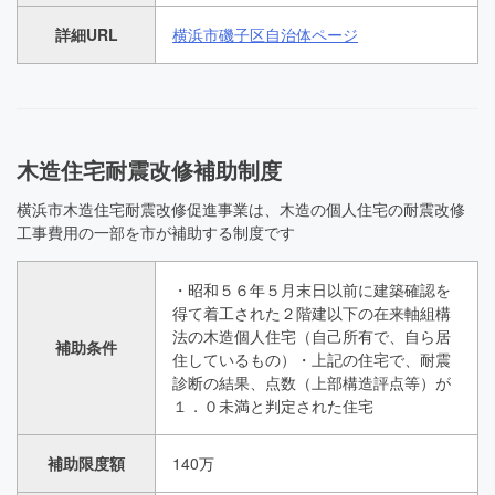
詳細URL
横浜市磯子区自治体ページ
木造住宅耐震改修補助制度
横浜市木造住宅耐震改修促進事業は、木造の個人住宅の耐震改修
工事費用の一部を市が補助する制度です
・昭和５６年５月末日以前に建築確認を
得て着工された２階建以下の在来軸組構
法の木造個人住宅（自己所有で、自ら居
補助条件
住しているもの）・上記の住宅で、耐震
診断の結果、点数（上部構造評点等）が
１．０未満と判定された住宅
補助限度額
140万