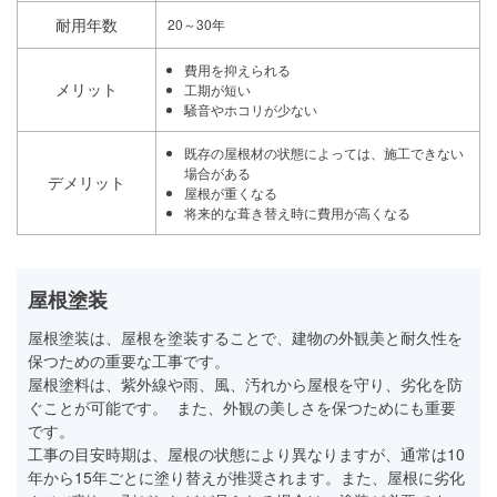
耐用年数
20～30年
費用を抑えられる
メリット
工期が短い
騒音やホコリが少ない
既存の屋根材の状態によっては、施工できない
場合がある
デメリット
屋根が重くなる
将来的な葺き替え時に費用が高くなる
屋根塗装
屋根塗装は、屋根を塗装することで、建物の外観美と耐久性を
保つための重要な工事です。
屋根塗料は、紫外線や雨、風、汚れから屋根を守り、劣化を防
ぐことが可能です。 また、外観の美しさを保つためにも重要
です。
工事の目安時期は、屋根の状態により異なりますが、通常は10
年から15年ごとに塗り替えが推奨されます。また、屋根に劣化