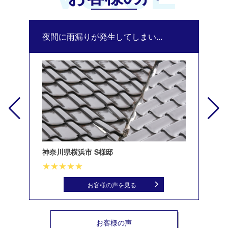
夜間に雨漏りが発生してしまい...
修
神奈川県横浜市 S様邸
北
お客様の声を見る
お客様の声