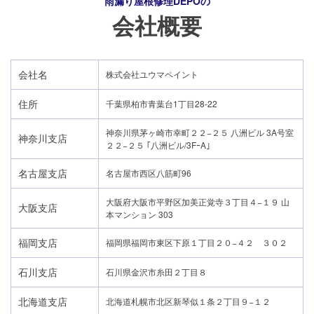
雨漏り屋根修理DEPO
の
会社概要
会社名
株式会社ユウマペイント
住所
千葉県柏市青葉台1丁目28-22
神奈川県茅ヶ崎市幸町２２−２５ 八洲ビル 3A号室
神奈川支店
２２−２５ ｢八洲ビル/3FｰA｣
名古屋支店
名古屋市西区八筋町96
大阪府大阪市平野区加美正覚寺３丁目４−１９ 山
大阪支店
本マンション 303
福岡支店
福岡県福岡市東区下原１丁目２０−４２ ３０２
石川支店
石川県金沢市糸田２丁目８
北海道支店
北海道札幌市北区新琴似１条２丁目９−１２