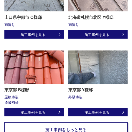
山口県宇部市 O様邸
北海道札幌市北区 Y様邸
雨漏り
雨漏り
施工事例を見る
施工事例を見る
東京都 B様邸
東京都 Y様邸
屋根塗装
外壁塗装
漆喰補修
施工事例を見る
施工事例を見る
施工事例をもっと見る