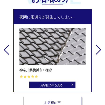
夜間に雨漏りが発生してしまい...
修
神奈川県横浜市 S様邸
北
お客様の声を見る
お客様の声