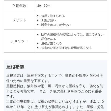
耐用年数
20～30年
費用を抑えられる
メリット
工期が短い
騒音やホコリが少ない
既存の屋根材の状態によっては、施工できない
場合がある
デメリット
屋根が重くなる
将来的な葺き替え時に費用が高くなる
屋根塗装
屋根塗装は、屋根を塗装することで、建物の外観美と耐久性を
保つための重要な工事です。
屋根塗料は、紫外線や雨、風、汚れから屋根を守り、劣化を防
ぐことが可能です。 また、外観の美しさを保つためにも重要
です。
工事の目安時期は、屋根の状態により異なりますが、通常は10
年から15年ごとに塗り替えが推奨されます。また、屋根に劣化