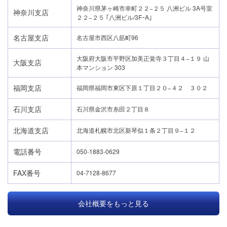
神奈川県茅ヶ崎市幸町２２−２５ 八洲ビル 3A号室
神奈川支店
２２−２５ ｢八洲ビル/3FｰA｣
名古屋支店
名古屋市西区八筋町96
大阪府大阪市平野区加美正覚寺３丁目４−１９ 山
大阪支店
本マンション 303
福岡支店
福岡県福岡市東区下原１丁目２０−４２ ３０２
石川支店
石川県金沢市糸田２丁目８
北海道支店
北海道札幌市北区新琴似１条２丁目９−１２
電話番号
050-1883-0629
FAX番号
04-7128-8677
会社概要をもっと見る