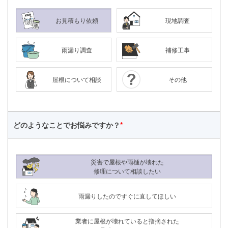
お見積もり依頼
現地調査
雨漏り調査
補修工事
屋根について相談
その他
どのようなことで
お悩みですか？
*
災害で屋根や雨樋が壊れた
修理について相談したい
雨漏りしたのですぐに直してほしい
24時間365日対応
050-1883-0629
業者に屋根が壊れていると指摘された