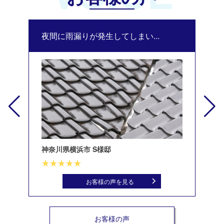
夜間に雨漏りが発生してしまい...
修
神奈川県横浜市 S様邸
北
お客様の声を見る
お客様の声