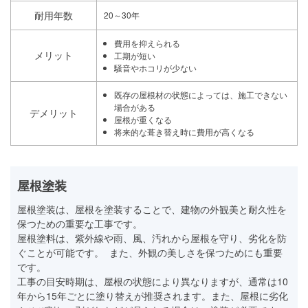
耐用年数
20～30年
費用を抑えられる
メリット
工期が短い
騒音やホコリが少ない
既存の屋根材の状態によっては、施工できない
場合がある
デメリット
屋根が重くなる
将来的な葺き替え時に費用が高くなる
屋根塗装
屋根塗装は、屋根を塗装することで、建物の外観美と耐久性を
保つための重要な工事です。
屋根塗料は、紫外線や雨、風、汚れから屋根を守り、劣化を防
ぐことが可能です。 また、外観の美しさを保つためにも重要
です。
工事の目安時期は、屋根の状態により異なりますが、通常は10
年から15年ごとに塗り替えが推奨されます。また、屋根に劣化