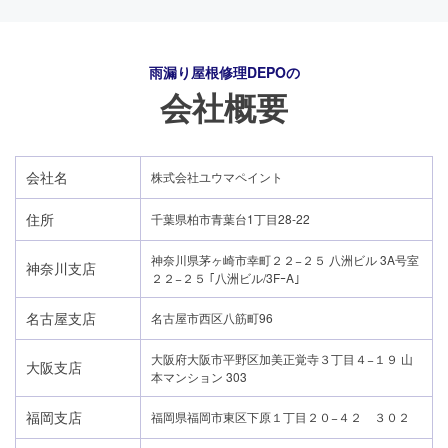
雨漏り屋根修理DEPO
の
会社概要
会社名
株式会社ユウマペイント
住所
千葉県柏市青葉台1丁目28-22
神奈川県茅ヶ崎市幸町２２−２５ 八洲ビル 3A号室
神奈川支店
２２−２５ ｢八洲ビル/3FｰA｣
名古屋支店
名古屋市西区八筋町96
大阪府大阪市平野区加美正覚寺３丁目４−１９ 山
大阪支店
本マンション 303
福岡支店
福岡県福岡市東区下原１丁目２０−４２ ３０２