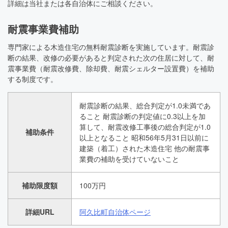
詳細は当社または各自治体にご相談ください。
耐震事業費補助
専門家による木造住宅の無料耐震診断を実施しています。耐震診
断の結果、改修の必要があると判定された次の住居に対して、耐
震事業費（耐震改修費、除却費、耐震シェルター設置費）を補助
する制度です。
耐震診断の結果、総合判定が1.0未満であ
ること 耐震診断の判定値に0.3以上を加
算して、耐震改修工事後の総合判定が1.0
補助条件
以上となること 昭和56年5月31日以前に
建築（着工）された木造住宅 他の耐震事
業費の補助を受けていないこと
補助限度額
100万円
詳細URL
阿久比町自治体ページ