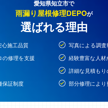
愛知県知立市で
雨漏り屋根修理DEPO
が
選ばれる理由
安心施工品質
写真による調査
ロの修理を支援
経験豊富な人材
詳細な見積もり
種保証制度
部分修理により