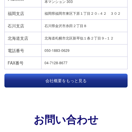
本マンション 303
福岡支店
福岡県福岡市東区下原１丁目２０−４２ ３０２
石川支店
石川県金沢市糸田２丁目８
北海道支店
北海道札幌市北区新琴似１条２丁目９−１２
電話番号
050-1883-0629
FAX番号
04-7128-8677
会社概要をもっと見る
お問い合わせ
24時間365日対応
050-1883-0629