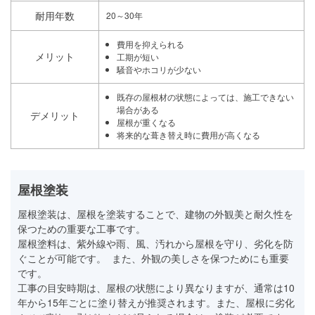
耐用年数
20～30年
費用を抑えられる
メリット
工期が短い
騒音やホコリが少ない
既存の屋根材の状態によっては、施工できない
場合がある
デメリット
屋根が重くなる
将来的な葺き替え時に費用が高くなる
屋根塗装
屋根塗装は、屋根を塗装することで、建物の外観美と耐久性を
保つための重要な工事です。
屋根塗料は、紫外線や雨、風、汚れから屋根を守り、劣化を防
ぐことが可能です。 また、外観の美しさを保つためにも重要
です。
工事の目安時期は、屋根の状態により異なりますが、通常は10
年から15年ごとに塗り替えが推奨されます。また、屋根に劣化