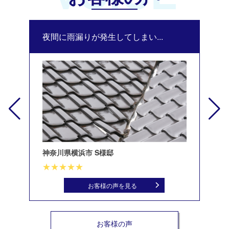
夜間に雨漏りが発生してしまい...
修
神奈川県横浜市 S様邸
北
お客様の声を見る
お客様の声