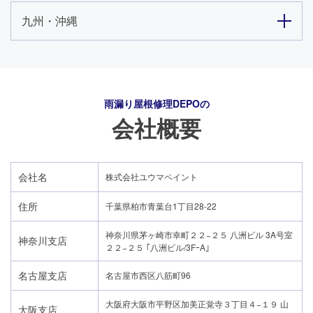
九州・沖縄
雨漏り屋根修理DEPO
の
会社概要
会社名
株式会社ユウマペイント
住所
千葉県柏市青葉台1丁目28-22
神奈川県茅ヶ崎市幸町２２−２５ 八洲ビル 3A号室
神奈川支店
２２−２５ ｢八洲ビル/3FｰA｣
名古屋支店
名古屋市西区八筋町96
大阪府大阪市平野区加美正覚寺３丁目４−１９ 山
大阪支店