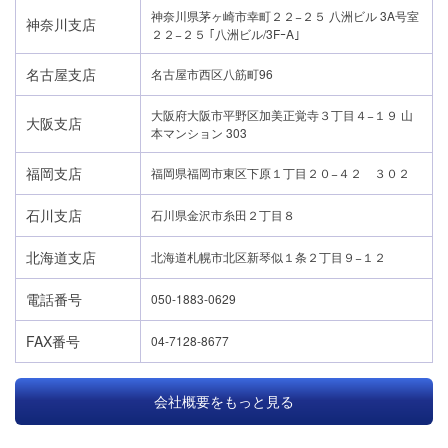
神奈川県茅ヶ崎市幸町２２−２５ 八洲ビル 3A号室
神奈川支店
２２−２５ ｢八洲ビル/3FｰA｣
名古屋支店
名古屋市西区八筋町96
大阪府大阪市平野区加美正覚寺３丁目４−１９ 山
大阪支店
本マンション 303
福岡支店
福岡県福岡市東区下原１丁目２０−４２ ３０２
石川支店
石川県金沢市糸田２丁目８
北海道支店
北海道札幌市北区新琴似１条２丁目９−１２
電話番号
050-1883-0629
FAX番号
04-7128-8677
会社概要をもっと見る