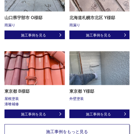
山口県宇部市 O様邸
北海道札幌市北区 Y様邸
雨漏り
雨漏り
施工事例を見る
施工事例を見る
東京都 B様邸
東京都 Y様邸
屋根塗装
外壁塗装
漆喰補修
施工事例を見る
施工事例を見る
施工事例をもっと見る