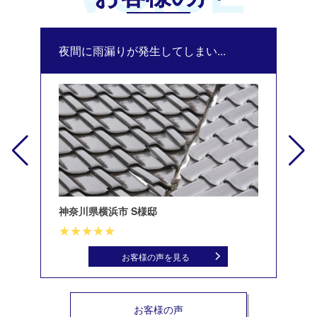
夜間に雨漏りが発生してしまい...
修
神奈川県横浜市 S様邸
北
お客様の声を見る
お客様の声