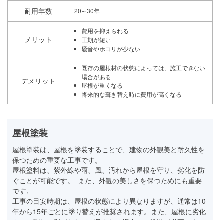
耐用年数
20～30年
費用を抑えられる
メリット
工期が短い
騒音やホコリが少ない
既存の屋根材の状態によっては、施工できない
場合がある
デメリット
屋根が重くなる
将来的な葺き替え時に費用が高くなる
屋根塗装
屋根塗装は、屋根を塗装することで、建物の外観美と耐久性を
保つための重要な工事です。
屋根塗料は、紫外線や雨、風、汚れから屋根を守り、劣化を防
ぐことが可能です。 また、外観の美しさを保つためにも重要
です。
工事の目安時期は、屋根の状態により異なりますが、通常は10
年から15年ごとに塗り替えが推奨されます。また、屋根に劣化