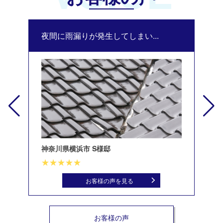
夜間に雨漏りが発生してしまい...
修
神奈川県横浜市 S様邸
北
お客様の声を見る
お客様の声