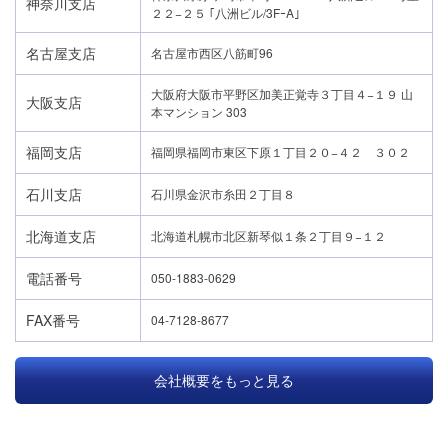
神奈川支店
２２−２５ ｢八洲ビル/3FｰA｣
名古屋支店
名古屋市西区八筋町96
大阪府大阪市平野区加美正覚寺３丁目４−１９ 山
大阪支店
本マンション 303
福岡支店
福岡県福岡市東区下原１丁目２０−４２ ３０２
石川支店
石川県金沢市糸田２丁目８
北海道支店
北海道札幌市北区新琴似１条２丁目９−１２
電話番号
050-1883-0629
FAX番号
04-7128-8677
会社概要をもっと見る