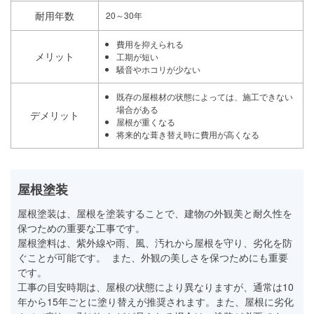
耐用年数
20～30年
費用を抑えられる
メリット
工期が短い
騒音やホコリが少ない
既存の屋根材の状態によっては、施工できない
場合がある
デメリット
屋根が重くなる
将来的な葺き替え時に費用が高くなる
屋根塗装
屋根塗装は、屋根を塗装することで、建物の外観美と耐久性を
保つための重要な工事です。
屋根塗料は、紫外線や雨、風、汚れから屋根を守り、劣化を防
ぐことが可能です。 また、外観の美しさを保つためにも重要
です。
工事の目安時期は、屋根の状態により異なりますが、通常は10
年から15年ごとに塗り替えが推奨されます。また、屋根に劣化