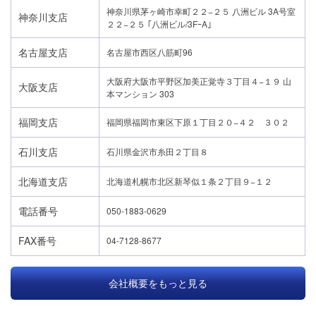
神奈川県茅ヶ崎市幸町２２−２５ 八洲ビル 3A号室
神奈川支店
２２−２５ ｢八洲ビル/3FｰA｣
名古屋支店
名古屋市西区八筋町96
大阪府大阪市平野区加美正覚寺３丁目４−１９ 山
大阪支店
本マンション 303
福岡支店
福岡県福岡市東区下原１丁目２０−４２ ３０２
石川支店
石川県金沢市糸田２丁目８
北海道支店
北海道札幌市北区新琴似１条２丁目９−１２
電話番号
050-1883-0629
FAX番号
04-7128-8677
会社概要をもっと見る