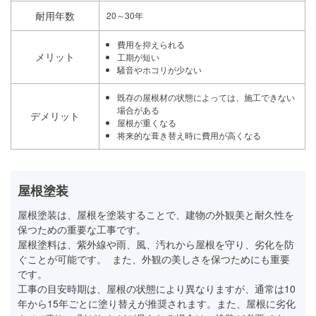
耐用年数
20～30年
費用を抑えられる
メリット
工期が短い
騒音やホコリが少ない
既存の屋根材の状態によっては、施工できない
場合がある
デメリット
屋根が重くなる
将来的な葺き替え時に費用が高くなる
屋根塗装
屋根塗装は、屋根を塗装することで、建物の外観美と耐久性を
保つための重要な工事です。
屋根塗料は、紫外線や雨、風、汚れから屋根を守り、劣化を防
ぐことが可能です。 また、外観の美しさを保つためにも重要
です。
工事の目安時期は、屋根の状態により異なりますが、通常は10
年から15年ごとに塗り替えが推奨されます。また、屋根に劣化