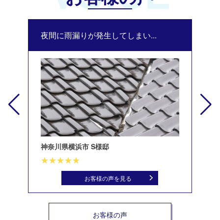
夜間に雨漏りが発生してしまい...
修
神奈川県横浜市 S様邸
北
お客様の声を見る
お客様の声