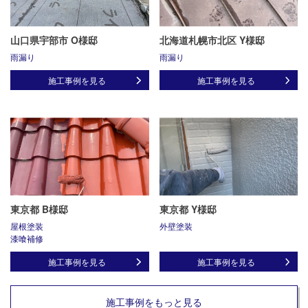
山口県宇部市 O様邸
北海道札幌市北区 Y様邸
雨漏り
雨漏り
施工事例を見る
施工事例を見る
東京都 B様邸
東京都 Y様邸
屋根塗装
外壁塗装
漆喰補修
施工事例を見る
施工事例を見る
施工事例をもっと見る