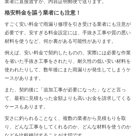
業者に直接渡すか、内容証明郵便で送ります。
格安料金を謳う業者にも注意！
すごく安い料金で雨漏り修理を引き受ける業者にも注意が
必要です。安すぎる料金設定には、手抜き工事や質の悪い
材料を使うなど、何か裏がある可能性があります。
例えば、安い料金で契約したものの、実際には必要な作業
を省いた手抜き工事をされたり、耐久性の低い安い材料を
使われたりして、数年後にまた雨漏りが発生してしまうケ
ースがあります。
また、契約後に「追加工事が必要になった」などと言っ
て、最初に見積もった金額よりも高いお金を請求してくる
ケースもあります。
安さに釣られることなく、複数の業者から見積もりを取
24時間365日対応
050-1883-0629
り、どんな工事をしてくれるのか、どんな材料を使うのか
などを比較検討することが大切です。