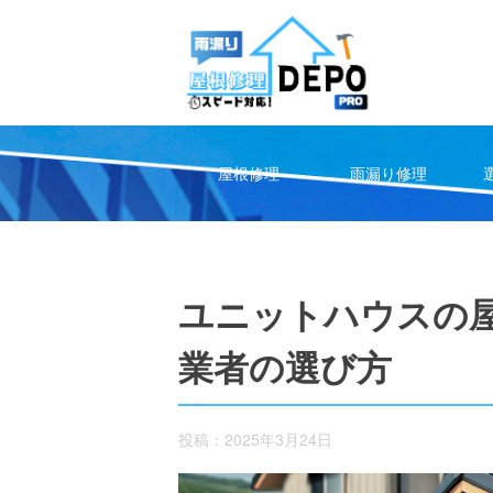
Skip
to
content
屋根修理
雨漏り修理
ユニットハウスの
業者の選び方
投稿：2025年3月24日