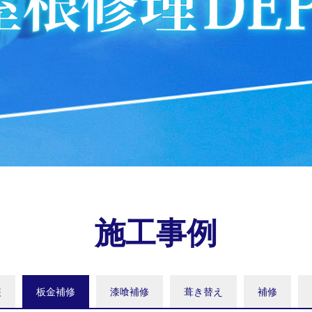
施工事例
装
板金補修
漆喰補修
葺き替え
補修