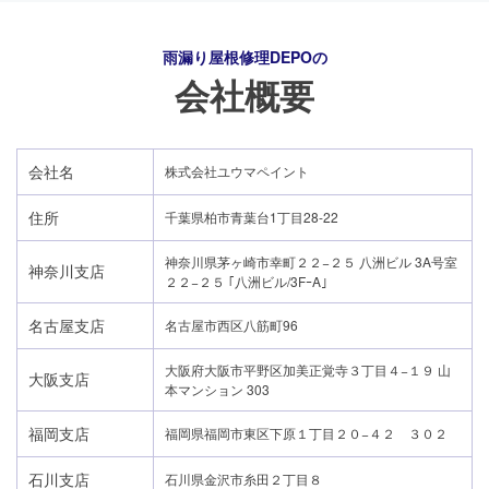
雨漏り屋根修理DEPO
の
会社概要
会社名
株式会社ユウマペイント
住所
千葉県柏市青葉台1丁目28-22
神奈川県茅ヶ崎市幸町２２−２５ 八洲ビル 3A号室
神奈川支店
２２−２５ ｢八洲ビル/3FｰA｣
名古屋支店
名古屋市西区八筋町96
大阪府大阪市平野区加美正覚寺３丁目４−１９ 山
大阪支店
本マンション 303
24時間365日対応
福岡支店
福岡県福岡市東区下原１丁目２０−４２ ３０２
050-1883-0629
石川支店
石川県金沢市糸田２丁目８