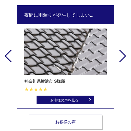
夜間に雨漏りが発生してしまい...
修
神奈川県横浜市 S様邸
北
お客様の声を見る
お客様の声