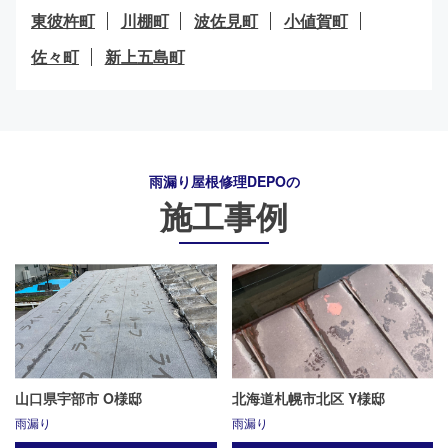
東彼杵町
川棚町
波佐見町
小値賀町
佐々町
新上五島町
雨漏り屋根修理DEPO
の
施工事例
山口県宇部市 O様邸
北海道札幌市北区 Y様邸
雨漏り
雨漏り