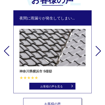
夜間に雨漏りが発生してしまい...
修
神奈川県横浜市 S様邸
北
お客様の声を見る
お客様の声