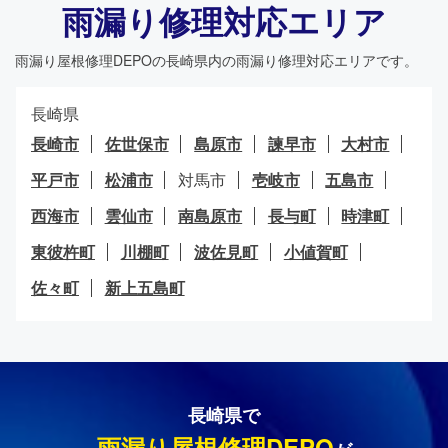
雨漏り修理対応エリア
雨漏り屋根修理DEPO
の長崎県内の雨漏り修理対応エリアです。
長崎県
長崎市
佐世保市
島原市
諫早市
大村市
平戸市
松浦市
対馬市
壱岐市
五島市
西海市
雲仙市
南島原市
長与町
時津町
東彼杵町
川棚町
波佐見町
小値賀町
佐々町
新上五島町
長崎県で
雨漏り屋根修理DEPO