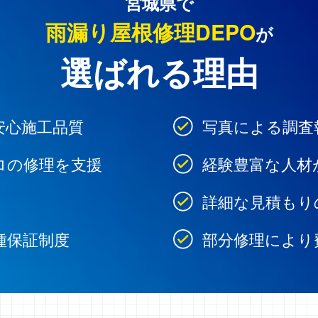
宮城県で
雨漏り屋根修理DEPO
が
選ばれる理由
安心施工品質
写真による調査
ロの修理を支援
経験豊富な人材
詳細な見積もり
種保証制度
部分修理により