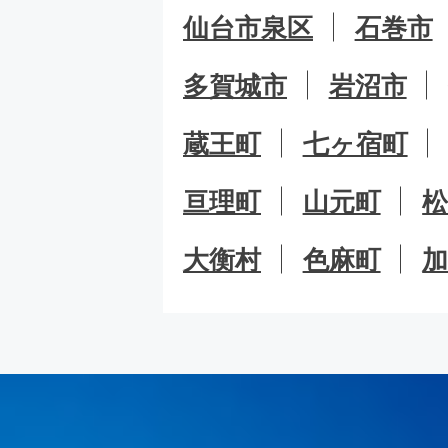
仙台市泉区
石巻市
多賀城市
岩沼市
蔵王町
七ヶ宿町
亘理町
山元町
大衡村
色麻町