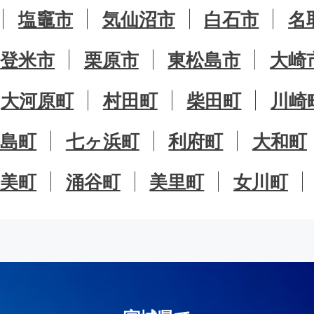
塩竈市
気仙沼市
白石市
名
登米市
栗原市
東松島市
大崎
大河原町
村田町
柴田町
川崎
松島町
七ヶ浜町
利府町
大和町
加美町
涌谷町
美里町
女川町