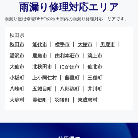
雨漏り修理対応エリア
雨漏り屋根修理DEPO
の秋田県内の雨漏り修理対応エリアです。
秋田県
秋田市
能代市
横手市
大館市
男鹿市
湯沢市
鹿角市
由利本荘市
潟上市
大仙市
北秋田市
にかほ市
仙北市
小坂町
上小阿仁村
藤里町
三種町
八峰町
五城目町
八郎潟町
井川町
大潟村
美郷町
羽後町
東成瀬村