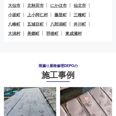
大仙市
北秋田市
にかほ市
仙北市
小坂町
上小阿仁村
藤里町
三種町
八峰町
五城目町
八郎潟町
井川町
大潟村
美郷町
羽後町
東成瀬村
雨漏り屋根修理DEPO
の
施工事例