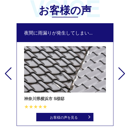
VOICE
お客様の声
夜間に雨漏りが発生してしまい...
修
神奈川県横浜市 S様邸
北
お客様の声を見る