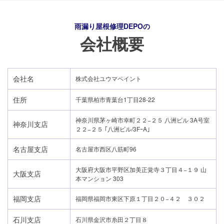
雨漏り屋根修理DEPO
の
会社概要
会社名
株式会社ユウマペイント
住所
千葉県柏市青葉台1丁目28-22
神奈川県茅ヶ崎市幸町２２−２５ 八洲ビル 3A号室
神奈川支店
２２−２５ ｢八洲ビル/3FｰA｣
名古屋支店
名古屋市西区八筋町96
大阪府大阪市平野区加美正覚寺３丁目４−１９ 山
大阪支店
本マンション 303
24時間365日対応
福岡支店
福岡県福岡市東区下原１丁目２０−４２ ３０２
050-1883-0629
石川支店
石川県金沢市糸田２丁目８