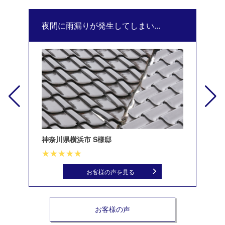
夜間に雨漏りが発生してしまい...
修
神奈川県横浜市 S様邸
北
お客様の声を見る
お客様の声