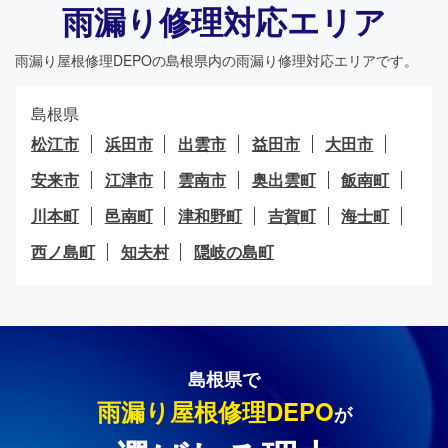
雨漏り修理対応エリア
雨漏り屋根修理DEPO
の島根県内の雨漏り修理対応エリアです。
島根県
松江市
浜田市
出雲市
益田市
大田市
安来市
江津市
雲南市
奥出雲町
飯南町
川本町
邑南町
津和野町
吉賀町
海士町
西ノ島町
知夫村
隠岐の島町
島根県で
雨漏り屋根修理DEPO
が