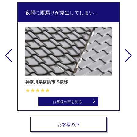
夜間に雨漏りが発生してしまい...
修
神奈川県横浜市 S様邸
北
お客様の声を見る
お客様の声