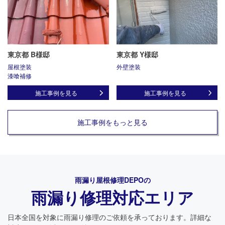
東京都 B様邸
東京都 Y様邸
屋根塗装
外壁塗装
漆喰補修
施工事例を見る
施工事例を見る
施工事例をもっと見る
雨漏り屋根修理DEPO
の
雨漏り修理対応エリア
24時間365日対応
050-1883-0629
日本全国を対象に雨漏り修理のご依頼を承っております。詳細な