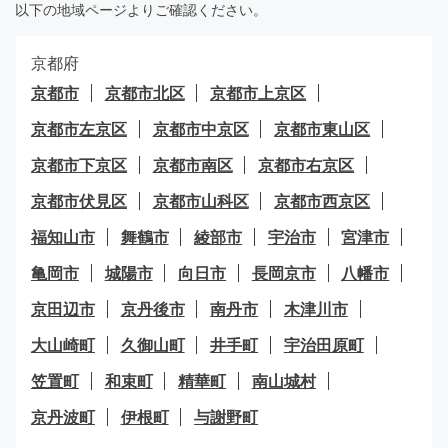
以下の地域ページよりご確認ください。
京都府
京都市
京都市北区
京都市上京区
京都市左京区
京都市中京区
京都市東山区
京都市下京区
京都市南区
京都市右京区
京都市伏見区
京都市山科区
京都市西京区
福知山市
舞鶴市
綾部市
宇治市
宮津市
亀岡市
城陽市
向日市
長岡京市
八幡市
京田辺市
京丹後市
南丹市
木津川市
大山崎町
久御山町
井手町
宇治田原町
笠置町
和束町
精華町
南山城村
京丹波町
伊根町
与謝野町