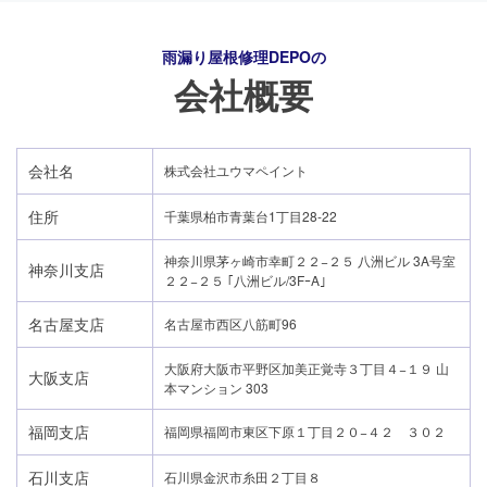
雨漏り屋根修理DEPO
の
会社概要
会社名
株式会社ユウマペイント
住所
千葉県柏市青葉台1丁目28-22
神奈川県茅ヶ崎市幸町２２−２５ 八洲ビル 3A号室
神奈川支店
２２−２５ ｢八洲ビル/3FｰA｣
名古屋支店
名古屋市西区八筋町96
大阪府大阪市平野区加美正覚寺３丁目４−１９ 山
大阪支店
本マンション 303
24時間365日対応
福岡支店
福岡県福岡市東区下原１丁目２０−４２ ３０２
050-1883-0629
石川支店
石川県金沢市糸田２丁目８