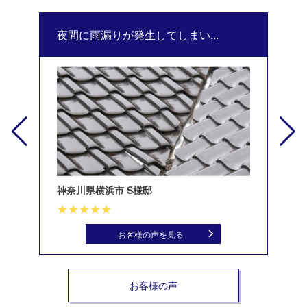
夜間に雨漏りが発生してしまい...
修
神奈川県横浜市 S様邸
北
お客様の声を見る
お客様の声