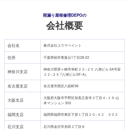
雨漏り屋根修理DEPO
の
会社概要
会社名
株式会社ユウマペイント
住所
千葉県柏市青葉台1丁目28-22
神奈川県茅ヶ崎市幸町２２−２５ 八洲ビル 3A号室
神奈川支店
２２−２５ ｢八洲ビル/3FｰA｣
名古屋支店
名古屋市西区八筋町96
大阪府大阪市平野区加美正覚寺３丁目４−１９ 山
大阪支店
本マンション 303
24時間365日対応
福岡支店
福岡県福岡市東区下原１丁目２０−４２ ３０２
050-1883-0629
石川支店
石川県金沢市糸田２丁目８