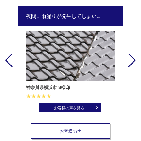
夜間に雨漏りが発生してしまい...
修
神奈川県横浜市 S様邸
北
お客様の声を見る
お客様の声