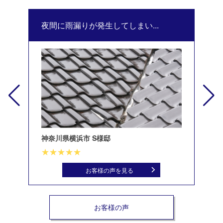
夜間に雨漏りが発生してしまい...
修
神奈川県横浜市 S様邸
北
お客様の声を見る
お客様の声