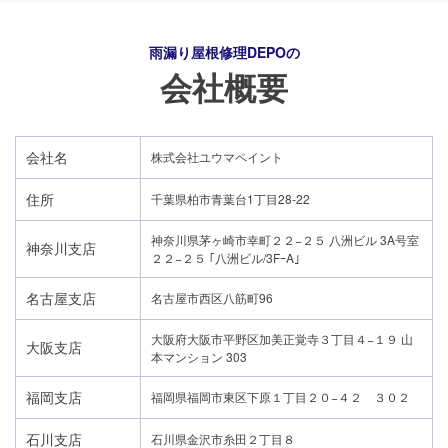
雨漏り屋根修理DEPO
の
会社概要
会社名
株式会社ユウマペイント
住所
千葉県柏市青葉台1丁目28-22
神奈川県茅ヶ崎市幸町２２−２５ 八洲ビル 3A号室
神奈川支店
２２−２５ ｢八洲ビル/3FｰA｣
名古屋支店
名古屋市西区八筋町96
大阪府大阪市平野区加美正覚寺３丁目４−１９ 山
大阪支店
本マンション 303
24時間365日対応
福岡支店
福岡県福岡市東区下原１丁目２０−４２ ３０２
050-1883-0629
石川支店
石川県金沢市糸田２丁目８